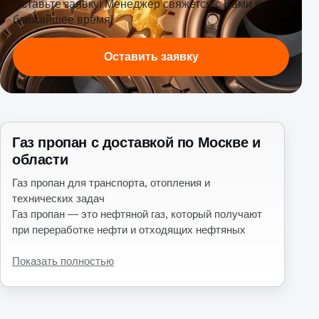
Оставьте заявку! Менеджер свяжется с Вами в
ближайшее время!
Оставить заявку
Газ пропан с доставкой по Москве и
области
Газ пропан для транспорта, отопления и
технических задач
Газ пропан — это нефтяной газ, который получают
при переработке нефти и отходящих нефтяных
газов. В чистом виде он применяется редко: чаще
используют пропан-бутановые смеси,
Показать полностью
востребованные в автотранспорте, автономном
газоснабжении, отоплении, строительстве и
промышленности.