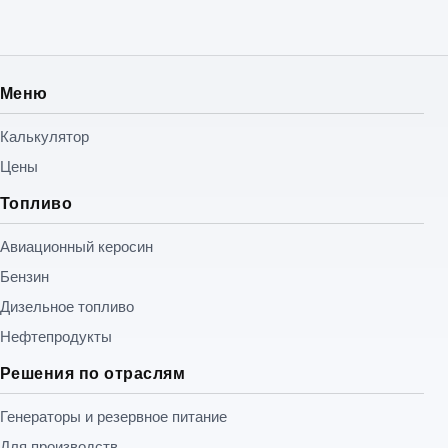
К основным характеристикам газа пропан относятся
высокая теплота сгорания, стабильное горение и
возможность применения в разных сферах: от
бытового хозяйства и систем горячего
Меню
водоснабжения до газопламенной обработки
металла, строительных работ, холодильного
Калькулятор
оборудования и систем кондиционирования.
Цены
OILAZS поставляет газ пропан по Москве и
Топливо
Московской области. Перед поставкой менеджер
уточняет объём, адрес, условия разгрузки, состав
Авиационный керосин
смеси и требования к сопроводительным
документам. Итоговая стоимость зависит от объёма
Бензин
партии, адреса доставки и условий поставки.
Дизельное топливо
Нефтепродукты
Решения по отраслям
Генераторы и резервное питание
Для производств