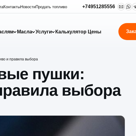
+74951285556
та
Контакты
Новости
Продать топливо
Зак
аслям
Масла
Услуги
Калькулятор
Цены
иво и правила выбора
вые пушки:
 правила выбора