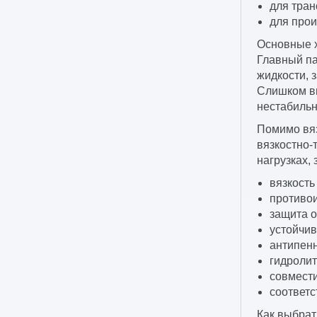
для тран
для прои
Основные х
Главный па
жидкости, 
Слишком вы
нестабильн
Помимо вяз
вязкостно-
нагрузках,
вязкость
противои
защита о
устойчив
антипенн
гидролит
совмест
соответс
Как выбрат