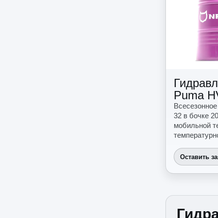
Гидравл
Puma H
Всесезонное
32 в бочке 2
мобильной т
температурн
Оставить з
Гидра