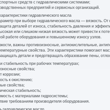
спортных средств с гидравлическими системами;
зводственных предприятий и сервисных организаций.
арактеристики гидравлического масла
раметр при выборе гидравлического масла — вязкость. От 
защита деталей от износа, стабильность давления и эффек
сокая или слишком низкая вязкость может привести к поте
ой работе оборудования и повышенному износу узлов.
кости, важны противоизносные, антиокислительные, антип
температурные свойства. Эти характеристики помогают ма
 защищать детали и предотвращать образование пены, отло
 и стабильность при рабочих температурах;
зносные свойства;
т коррозии;
ость к окислению;
ые свойства;
ическая стабильность;
имость с материалами гидросистемы;
твие требованиям производителя оборудования.
ь гидравлическое масло