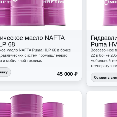
ическое масло NAFTA
Гидравл
LP 68
Puma HV
кое масло NAFTA Puma HLP 68 в бочке
Всесезонное 
идравлических систем промышленного
22 в бочке 20
я и мобильной техники.
мобильной те
температурном
аявку
45 000 ₽
Оставить зая