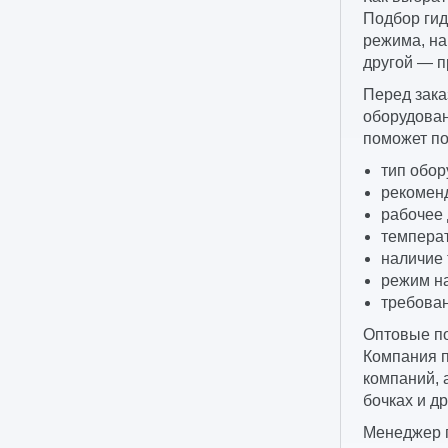
Подбор гид
режима, на
другой — п
Перед зака
оборудован
поможет по
тип обор
рекоменд
рабочее
температ
наличие 
режим на
требован
Оптовые по
Компания п
компаний, 
бочках и д
Менеджер п