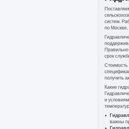
Поставляем
сельскохоз
систем. Ра
по Москве,
Гидравличе
поддержива
Правильно 
срок служб
Стоимость 
спецификац
получить а
Какие гидр
Гидравличе
и условиям
температур
Гидравл
важны пр
Гидравл