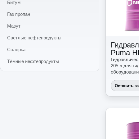
Битум
Газ пропан
Мазут
Светлые нефтепродукты
Гидравл
Солярка
Puma H
Гидравличес
Тёмные нефтепродукты
205 л для г
оборудовани
Оставить з