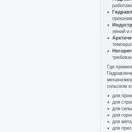
работающ
Гидравл
прокачив
Индустр
линий и
Арктиче
температ
Негорюч
требован
Где примен
Гидравличе
механизмов
сельском х
для про
для стро
для сель
для горн
для мета
для прес