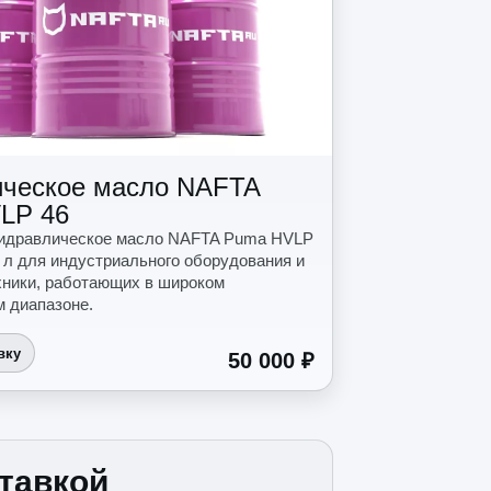
ическое масло NAFTA
LP 46
гидравлическое масло NAFTA Puma HVLP
5 л для индустриального оборудования и
хники, работающих в широком
 диапазоне.
вку
50 000 ₽
тавкой