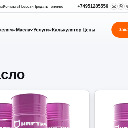
+74951285556
та
Контакты
Новости
Продать топливо
Зак
аслям
Масла
Услуги
Калькулятор
Цены
асло