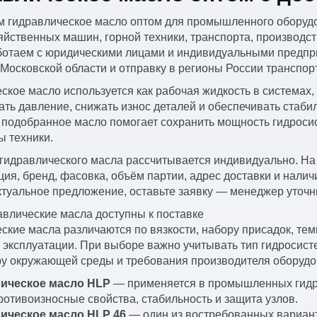
 гидравлическое масло оптом для промышленного оборудо
яйственных машин, горной техники, транспорта, производс
ботаем с юридическими лицами и индивидуальными предпр
 Московской области и отправку в регионы России транспо
ское масло используется как рабочая жидкость в системах,
ть давление, снижать износ деталей и обеспечивать стаби
подобранное масло помогает сохранить мощность гидроси
ы техники.
гидравлического масла рассчитывается индивидуально. На ц
ия, бренд, фасовка, объём партии, адрес доставки и налич
ктуальное предложение, оставьте заявку — менеджер уточни
авлические масла доступны к поставке
ские масла различаются по вязкости, набору присадок, те
 эксплуатации. При выборе важно учитывать тип гидросисте
у окружающей среды и требования производителя оборудо
ическое масло HLP
— применяется в промышленных гидро
отивоизносные свойства, стабильность и защита узлов.
ическое масло HLP 46
— один из востребованных вариант