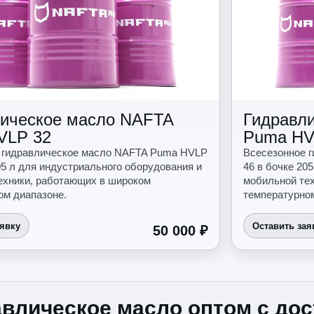
ическое масло NAFTA
Гидравл
VLP 32
Puma HV
 гидравлическое масло NAFTA Puma HVLP
Всесезонное 
05 л для индустриального оборудования и
46 в бочке 20
ехники, работающих в широком
мобильной те
ом диапазоне.
температурном
аявку
Оставить зая
50 000 ₽
влическое масло оптом с дос