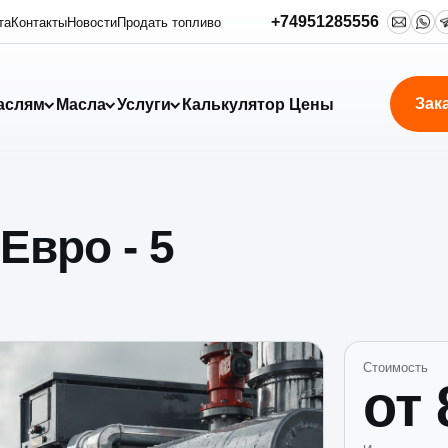
+74951285556
та
Контакты
Новости
Продать топливо
Зак
аслям
Масла
Услуги
Калькулятор
Цены
Евро - 5
Стоимость
от 