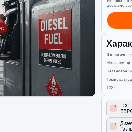
Итоговая сто
доставки, сез
Харак
Экологически
Массовая до
Цетановое ч
Температура
1234
ГОСТ
ЕВР
Дизе
Газп