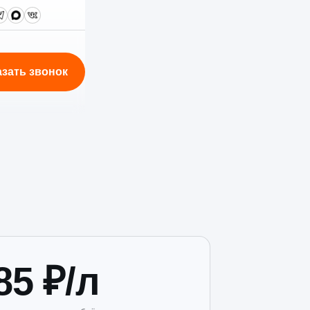
азать звонок
85 ₽/л