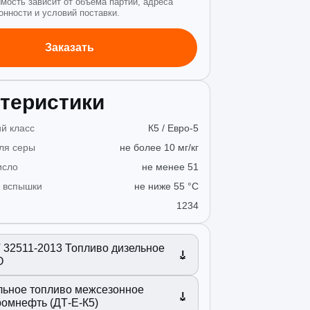
имость зависит от объёма партии, адреса
онности и условий поставки.
Заказать
теристики
й класс
К5 / Евро-5
ля серы
не более 10 мг/кг
исло
не менее 51
 вспышки
не ниже 55 °C
1234
 32511-2013 Топливо дизельное
О
льное топливо межсезонное
ромнефть (ДТ-Е-К5)