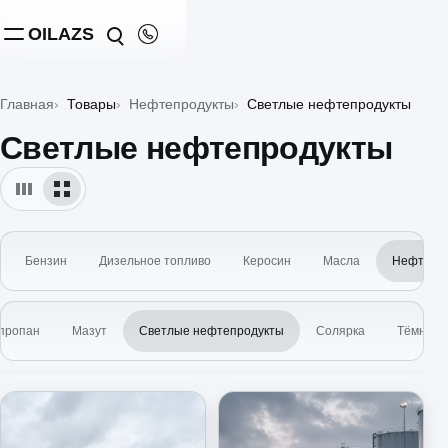
OILAZS
Главная
Товары
Нефтепродукты
Светлые нефтепродукты
Светлые нефтепродукты
Бензин
Дизельное топливо
Керосин
Масла
Нефтепр
 пропан
Мазут
Светлые нефтепродукты
Солярка
Тёмные 